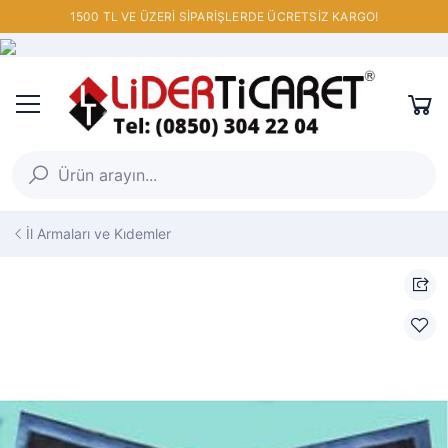
1500 TL VE ÜZERİ SİPARİŞLERDE ÜCRETSİZ KARGO!
İl Armaları ve Kıdemler