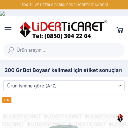
1500 TL VE ÜZERİ SİPARİŞLERDE ÜCRETSİZ KARGO!
'200 Gr Bot Boyası' kelimesi için etiket sonuçları