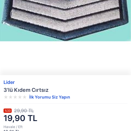
Lider
3'lü Kıdem Cırtsız
İlk Yorumu Siz Yapın
29,90 TL
%33
19,90 TL
Havale / Eft