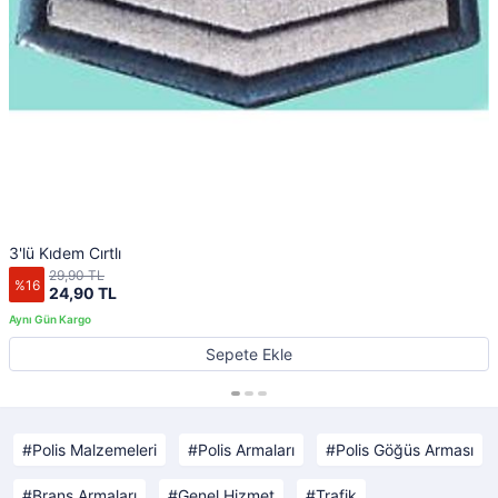
3'lü Kıdem Cırtlı
29,90 TL
%16
24,90 TL
Sepete Ekle
Polis Malzemeleri
Polis Armaları
Polis Göğüs Arması
Branş Armaları
Genel Hizmet
Trafik