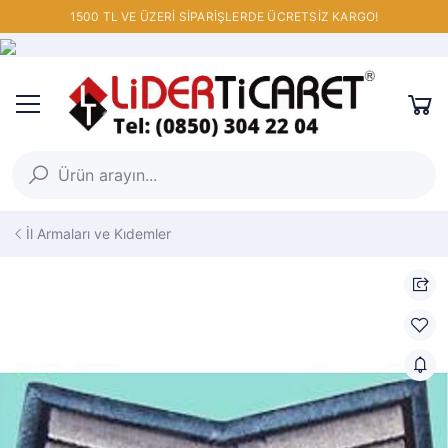
1500 TL VE ÜZERİ SİPARİŞLERDE ÜCRETSİZ KARGO!
İl Armaları ve Kıdemler