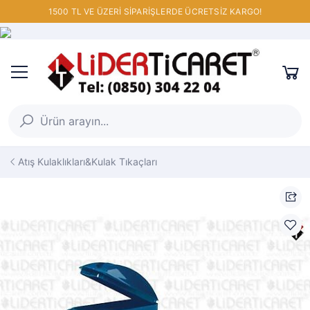
1500 TL VE ÜZERİ SİPARİŞLERDE ÜCRETSİZ KARGO!
Atış Kulaklıkları&Kulak Tıkaçları