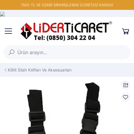
1500 TL VE ÜZERİ SİPARİŞLERDE ÜCRETSİZ KARGO!
Kilitli Silah Kılıfları Ve Aksesuarları