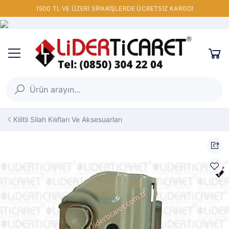
1500 TL VE ÜZERİ SİPARİŞLERDE ÜCRETSİZ KARGO!
Kilitli Silah Kılıfları Ve Aksesuarları