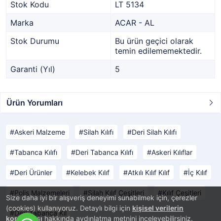
Stok Kodu
LT 5134
Marka
ACAR - AL
Stok Durumu
Bu ürün geçici olarak
temin edilememektedir.
Garanti (Yıl)
5
Ürün Yorumları
Askeri Malzeme
Silah Kılıfı
Deri Silah Kılıfı
Tabanca Kılıfı
Deri Tabanca Kılıfı
Askeri Kılıflar
Deri Ürünler
Kelebek Kılıf
Atkılı Kılıf Kılıf
İç Kılıf
Polis Malzemeleri
Silah Kılıf Çeşitleri
Kılıf Çeşitleri
Size daha iyi bir alışveriş deneyimi sunabilmek için, çerezler
(cookies) kullanıyoruz. Detaylı bilgi için
kişisel verilerin
Deri Tabanca Kıl
korunması
hakkında aydınlatma metnini inceleyebilirsiniz.