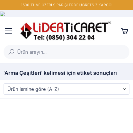
1500 TL VE ÜZERİ SİPARİŞLERDE ÜCRETSİZ KARGO!
'Arma Çeşitleri' kelimesi için etiket sonuçları