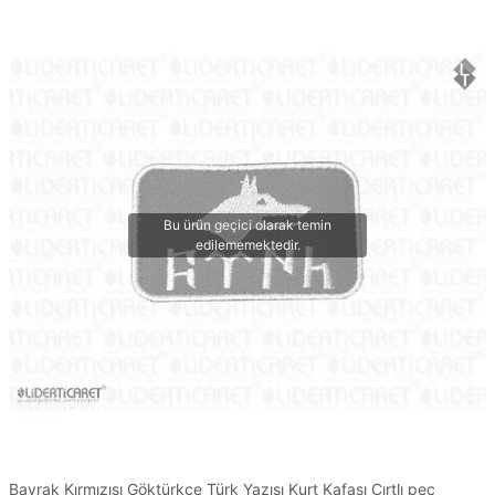
Bayrak Kırmızısı Göktürkçe Türk Yazısı Kurt Kafası Cırtlı peç