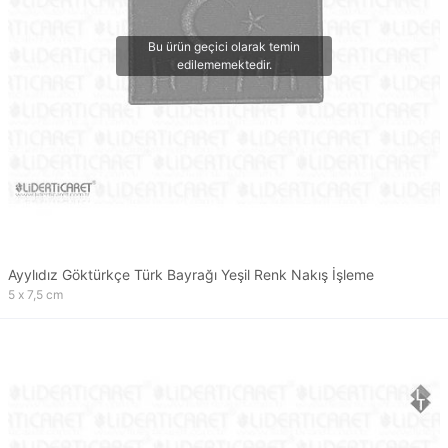
Ayylıdız Göktürkçe Türk Bayrağı Yeşil Renk Nakış İşleme
5 x 7,5 cm