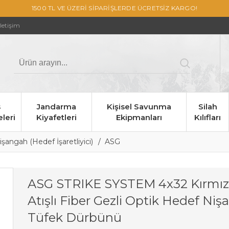
1500 TL VE ÜZERİ SİPARİŞLERDE ÜCRETSİZ KARGO!
İletişim
s
Jandarma
Kişisel Savunma
Silah
leri
Kiyafetleri
Ekipmanları
Kılıfları
işangah (Hedef İşaretliyici)
ASG
ASG STRIKE SYSTEM 4x32 Kırmız
Atışlı Fiber Gezli Optik Hedef Nişa
Tüfek Dürbünü