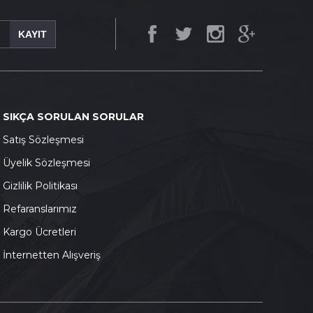
KAYIT
SIKÇA SORULAN SORULAR
S
atış Sözleşmesi
Ü
yelik Sözleşmesi
G
izlilik Politikası
Refaranslarımız
K
argo Ücretleri
İnternetten Alışveriş