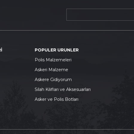
İ
POPULER URUNLER
P
olis Malzemeleri
A
skeri Malzeme
A
skere Gidiyorum
S
ilah Kılıfları ve Aksesuarları
A
sker ve Polis Botları