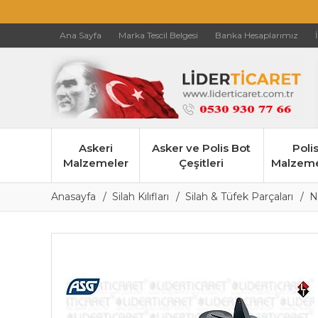
Ana Sayfa
Marka Tescil Belgesi
Banka Hesaplarımız
Askeri
Asker ve Polis Bot
Poli
Malzemeler
Çeşitleri
Malzeme
Anasayfa
Silah Kılıfları
Silah & Tüfek Parçaları
N