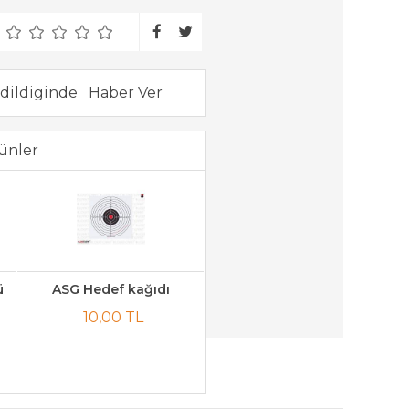
dildiginde
ünler
ü
ASG Hedef kağıdı
10,00 TL