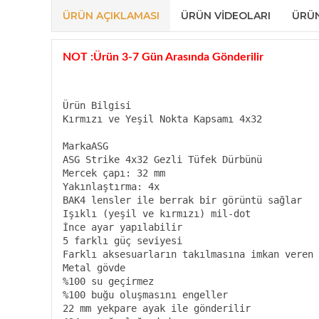
ÜRÜN AÇIKLAMASI
ÜRÜN VIDEOLARI
ÜRÜ
NOT :Ürün 3-7 Gün Arasında Gönderilir
Ürün Bilgisi

Kırmızı ve Yeşil Nokta Kapsamı 4x32

MarkaASG

ASG Strike 4x32 Gezli Tüfek Dürbünü

Mercek çapı: 32 mm

Yakınlaştırma: 4x

BAK4 lensler ile berrak bir görüntü sağlar

Işıklı (yeşil ve kırmızı) mil-dot

İnce ayar yapılabilir

5 farklı güç seviyesi

Farklı aksesuarların takılmasına imkan veren 
Metal gövde

%100 su geçirmez

%100 buğu oluşmasını engeller

22 mm yekpare ayak ile gönderilir
