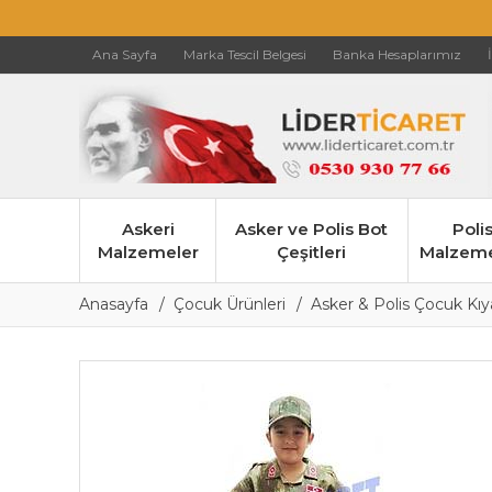
Ana Sayfa
Marka Tescil Belgesi
Banka Hesaplarımız
Askeri
Asker ve Polis Bot
Poli
Malzemeler
Çeşitleri
Malzeme
Anasayfa
Çocuk Ürünleri
Asker & Polis Çocuk Kıy