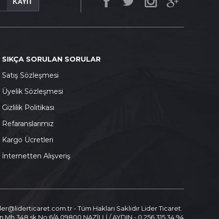
KAYIT
SIKÇA SORULAN SORULAR
S
atış Sözleşmesi
Ü
yelik Sözleşmesi
G
izlilik Politikası
Refaranslarımız
K
argo Ücretleri
İnternetten Alışveriş
ider@liderticaret.com.tr - Tüm Hakları Saklıdır Lider Ticaret.
n Mh.348 sk.No:6/A 09800 NAZİLLİ / AYDIN - 0.256.315 34 94