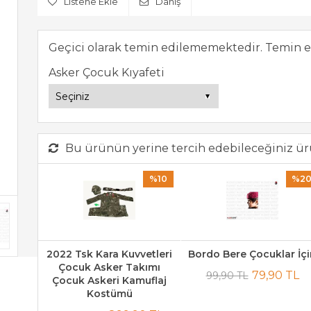
Listene Ekle
Danış
Geçici olarak temin edilememektedir. Temin e
Asker Çocuk Kıyafeti
Bu ürünün yerine tercih edebileceğiniz ür
%10
%2
2022 Tsk Kara Kuvvetleri
Bordo Bere Çocuklar İç
Çocuk Asker Takımı
79,90 TL
99,90 TL
Çocuk Askeri Kamuflaj
Kostümü