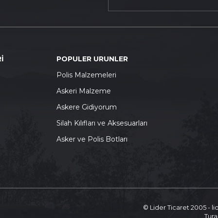
İ
POPULER URUNLER
P
olis Malzemeleri
A
skeri Malzeme
A
skere Gidiyorum
S
ilah Kılıfları ve Aksesuarları
A
sker ve Polis Botları
© Lider Ticaret 2005 - l
Tura