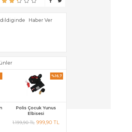
dildiginde
ünler
0
%16,7
in
Polis Çocuk Yunus
Elbisesi
999,90 TL
1.199,90 TL