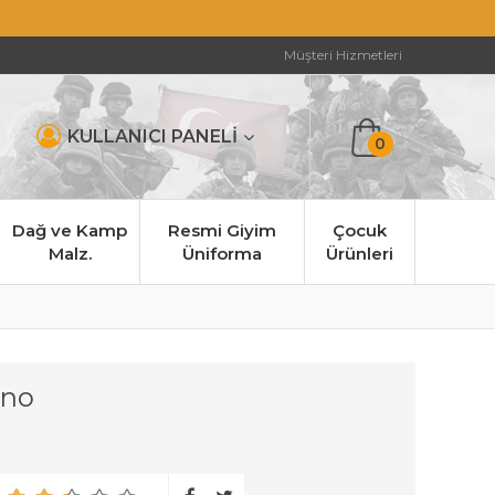
Müşteri Hizmetleri
KULLANICI PANELİ
0
Dağ ve Kamp
Resmi Giyim
Çocuk
Malz.
Üniforma
Ürünleri
ano