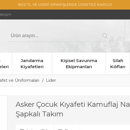
1500 TL VE ÜZERİ SİPARİŞLERDE ÜCRETSİZ KARGO!
İletişim
s
Jandarma
Kişisel Savunma
Silah
leri
Kiyafetleri
Ekipmanları
Kılıfları
afet ve Üniformaları
Lider
Asker Çocuk Kıyafeti Kamuflaj N
Şapkalı Takım