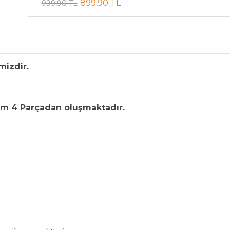
899,90 TL
999,90 TL
mizdir.
m 4 Parçadan oluşmaktadır.