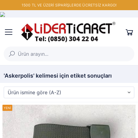
1500 TL VE ÜZERİ SİPARİŞLERDE ÜCRETSİZ KARGO!
'Askerpolis' kelimesi için etiket sonuçları