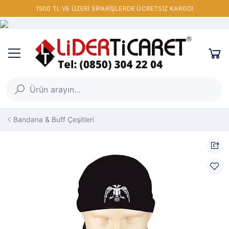
1500 TL VE ÜZERİ SİPARİŞLERDE ÜCRETSİZ KARGO!
Bandana & Buff Çeşitleri