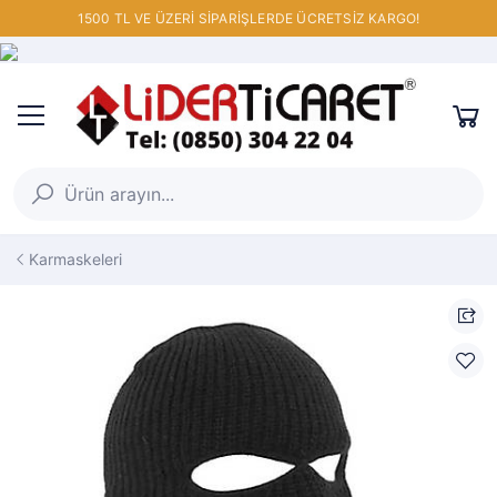
1500 TL VE ÜZERİ SİPARİŞLERDE ÜCRETSİZ KARGO!
Karmaskeleri