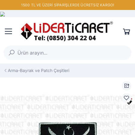
1500 TL VE ÜZERİ SİPARİŞLERDE ÜCRETSİZ KARGO!
Arma-Bayrak ve Patch Çeşitleri