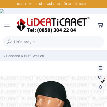
1500 TL VE ÜZERİ SİPARİŞLERDE ÜCRETSİZ KARGO!
Bandana & Buff Çeşitleri