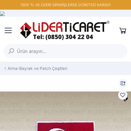
1500 TL VE ÜZERİ SİPARİŞLERDE ÜCRETSİZ KARGO!
Arma-Bayrak ve Patch Çeşitleri