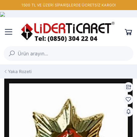
1500 TL VE ÜZERİ SİPARİŞLERDE ÜCRETSİZ KARGO!
Yaka Rozeti