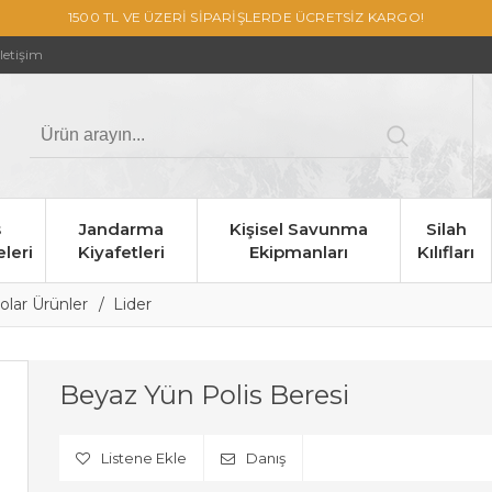
1500 TL VE ÜZERİ SİPARİŞLERDE ÜCRETSİZ KARGO!
İletişim
s
Jandarma
Kişisel Savunma
Silah
leri
Kiyafetleri
Ekipmanları
Kılıfları
olar Ürünler
Lider
Beyaz Yün Polis Beresi
Listene Ekle
Danış