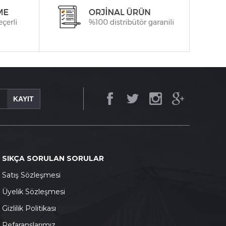
KAYIT
SIKÇA SORULAN SORULAR
S
atış Sözleşmesi
Ü
yelik Sözleşmesi
G
izlilik Politikası
Refaranslarımız