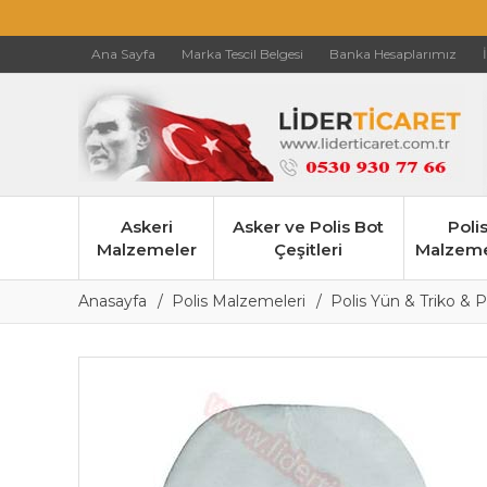
Ana Sayfa
Marka Tescil Belgesi
Banka Hesaplarımız
Askeri
Asker ve Polis Bot
Poli
Malzemeler
Çeşitleri
Malzeme
Anasayfa
Polis Malzemeleri
Polis Yün & Triko & P