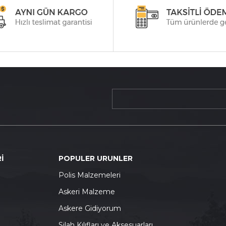
İ
POPULER URUNLER
P
olis Malzemeleri
A
skeri Malzeme
A
skere Gidiyorum
S
ilah Kılıfları ve Aksesuarları