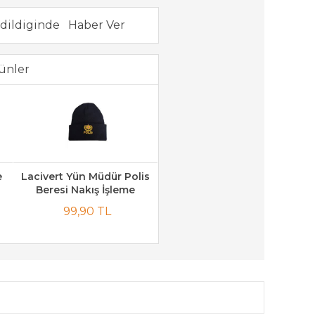
dildiginde
ünler
e
Lacivert Yün Müdür Polis
Beresi Nakış İşleme
99,90 TL