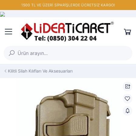
1500 TL VE ÜZERİ SİPARİŞLERDE ÜCRETSİZ KARGO!
Kilitli Silah Kılıfları Ve Aksesuarları