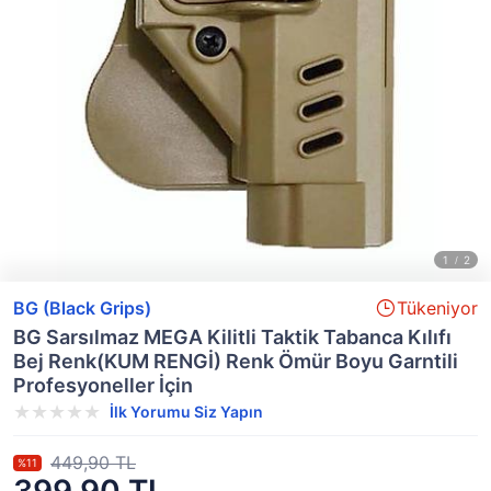
BG (Black Grips)
Tükeniyor
BG Sarsılmaz MEGA Kilitli Taktik Tabanca Kılıfı
Bej Renk(KUM RENGİ) Renk Ömür Boyu Garntili
Profesyoneller İçin
İlk Yorumu Siz Yapın
449,90 TL
%11