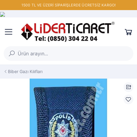
1500 TL VE ÜZERİ SİPARİŞLERDE ÜCRETSİZ KARGO!
Biber Gazı Kılıfları