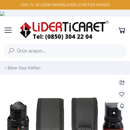
1500 TL VE ÜZERİ SİPARİŞLERDE ÜCRETSİZ KARGO!
Biber Gazı Kılıfları