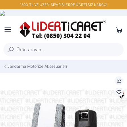
1500 TL VE ÜZERİ SİPARİŞLERDE ÜCRETSİZ KARGO!
Jandarma Motorize Aksesuarları