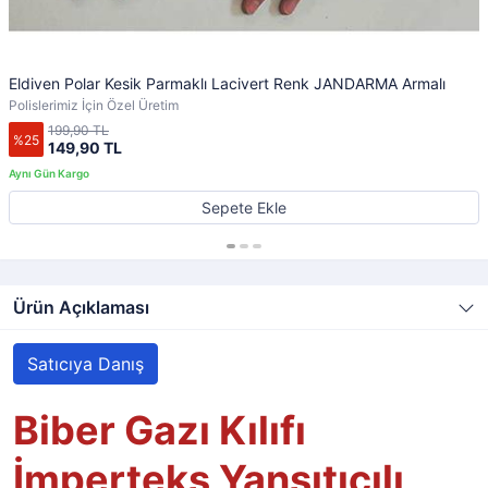
Eldiven Polar Kesik Parmaklı Lacivert Renk JANDARMA Armalı
Polislerimiz İçin Özel Üretim
199,90 TL
%25
149,90 TL
Sepete Ekle
Ürün Açıklaması
Satıcıya Danış
Biber Gazı Kılıfı
İmperteks Yansıtıcılı