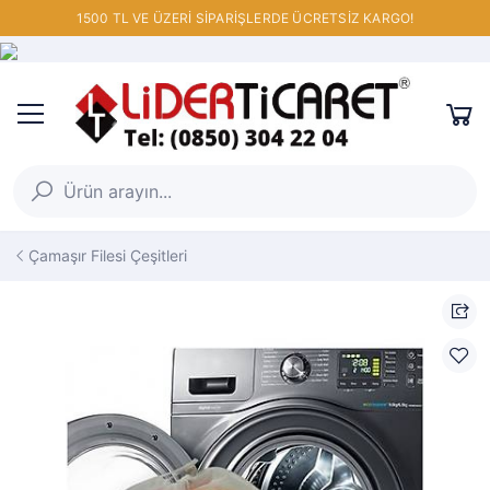
1500 TL VE ÜZERİ SİPARİŞLERDE ÜCRETSİZ KARGO!
Çamaşır Filesi Çeşitleri