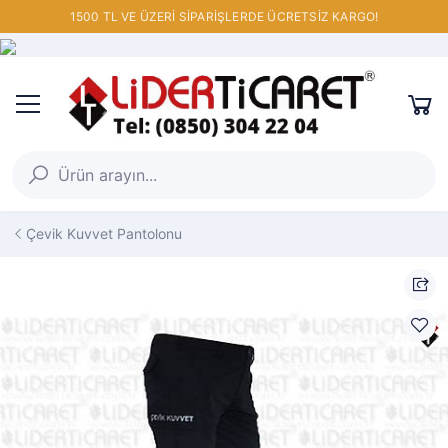
1500 TL VE ÜZERİ SİPARİŞLERDE ÜCRETSİZ KARGO!
Çevik Kuvvet Pantolonu