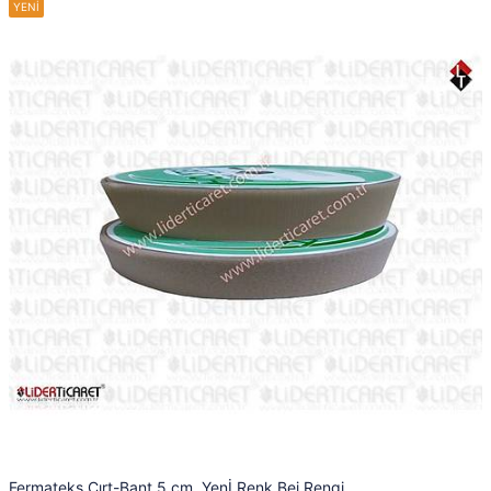
Fermateks Cırt-Bant 5 cm. Yenİ Renk Bej Rengi