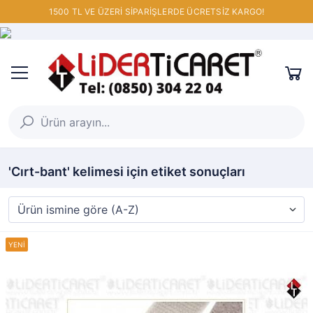
1500 TL VE ÜZERİ SİPARİŞLERDE ÜCRETSİZ KARGO!
'Cırt-bant' kelimesi için etiket sonuçları