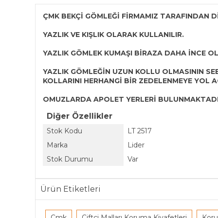
ÇMK BEKÇİ GÖMLEĞİ FİRMAMIZ TARAFINDAN D
YAZLIK VE KIŞLIK OLARAK KULLANILIR.
YAZLIK GÖMLEK KUMAŞI BİRAZA DAHA İNCE O
YAZLIK GÖMLEĞİN UZUN KOLLU OLMASININ SE
KOLLARINI HERHANGİ BİR ZEDELENMEYE YOL A
OMUZLARDA APOLET YERLERİ BULUNMAKTADI
Diğer Özellikler
Stok Kodu
LT 2517
Marka
Lider
Stok Durumu
Var
Ürün Etiketleri
Çmk
Çiftçi Malları Koruma Kiyafetleri
Koru