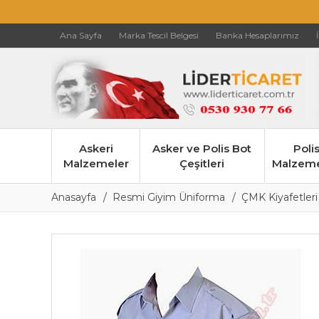
Ana Sayfa
Marka Tescil Belgesi
Banka Hesaplarımız
Askeri
Asker ve Polis Bot
Poli
Malzemeler
Çeşitleri
Malzeme
Anasayfa
Resmi Giyim Üniforma
ÇMK Kiyafetleri 