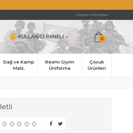
Müşteri Hizmetleri
KULLANICI PANELİ
0
Dağ ve Kamp
Resmi Giyim
Çocuk
Malz.
Üniforma
Ürünleri
etli