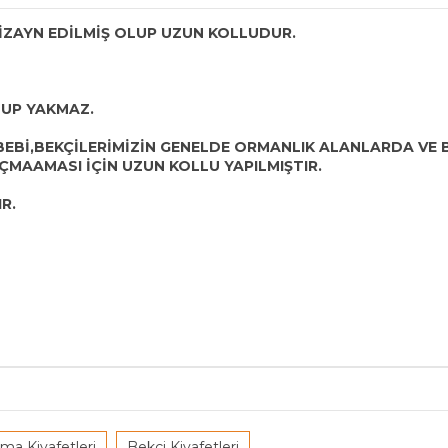
İZAYN EDİLMİŞ OLUP UZUN KOLLUDUR.
LUP YAKMAZ.
BEBİ,BEKÇİLERİMİZİN GENELDE ORMANLIK ALANLARDA VE 
ÇMAAMASI İÇİN UZUN KOLLU YAPILMIŞTIR.
R.
ma Kiyafetleri
Bekçi Kiyafetleri