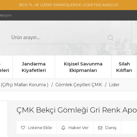
1500 TL VE ÜZERİ SİPARİŞLERDE ÜCRETSİZ KARGO!
İletişim
s
Jandarma
Kişisel Savunma
Silah
leri
Kiyafetleri
Ekipmanları
Kılıfları
(Çiftçi Malları Koruma )
Gömlek Çeşitleri ÇMK
Lider
ÇMK Bekçi Gömleği Gri Renk Apol
Listene Ekle
Haber Ver
Danış