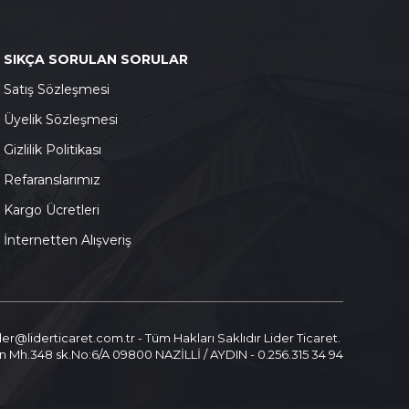
SIKÇA SORULAN SORULAR
S
atış Sözleşmesi
Ü
yelik Sözleşmesi
G
izlilik Politikası
Refaranslarımız
K
argo Ücretleri
İnternetten Alışveriş
ider@liderticaret.com.tr - Tüm Hakları Saklıdır Lider Ticaret.
n Mh.348 sk.No:6/A 09800 NAZİLLİ / AYDIN - 0.256.315 34 94