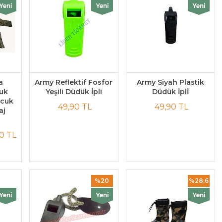
a
Army Reflektif Fosfor
Army Siyah Plastik
cuk
Yeşili Düdük İpli
Düdük İplİ
ocuk
49,90 TL
49,90 TL
aj
0 TL
%20
%28,6