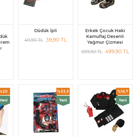
Düdük İpli
Erkek Çocuk Haki
üdük
Kamuflaj Desenli
39,90 TL
49,90 TL
prem
Yağmur Çizmesi
ı
499,90 TL
699,90 TL
%20
%33,3
%16,7