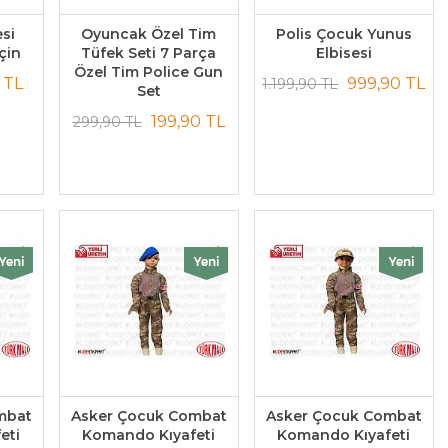
si
Oyuncak Özel Tim
Polis Çocuk Yunus
çin
Tüfek Seti 7 Parça
Elbisesi
Özel Tim Police Gun
 TL
999,90 TL
1.199,90 TL
Set
199,90 TL
299,90 TL
mbat
Asker Çocuk Combat
Asker Çocuk Combat
eti
Komando Kıyafeti
Komando Kıyafeti