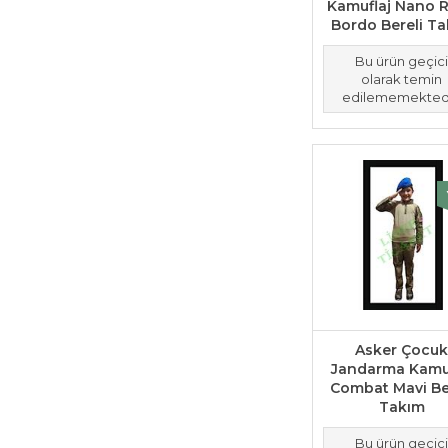
Kamuflaj Nano 
Bordo Bereli T
Bu ürün geçic
olarak temin
edilememektedi
Asker Çocu
Jandarma Kamuf
Combat Mavi Be
Takım
Bu ürün geçic