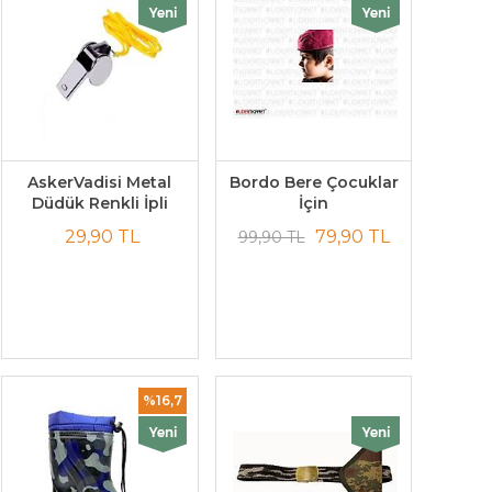
AskerVadisi Metal
Bordo Bere Çocuklar
Düdük Renkli İpli
İçin
29,90 TL
79,90 TL
99,90 TL
%16,7