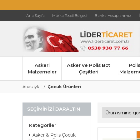
Ana Sayfa
Marka Tescil Belgesi
Banka Hesaplarımız
Askeri
Asker ve Polis Bot
Poli
Malzemeler
Çeşitleri
Malzeme
Anasayfa
Çocuk Ürünleri
SEÇIMINIZI DARALTIN
Kategoriler
Asker & Polis Çocuk