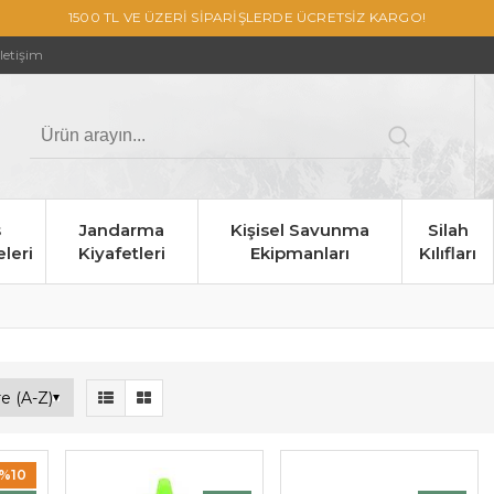
1500 TL VE ÜZERİ SİPARİŞLERDE ÜCRETSİZ KARGO!
İletişim
s
Jandarma
Kişisel Savunma
Silah
leri
Kiyafetleri
Ekipmanları
Kılıfları
%10