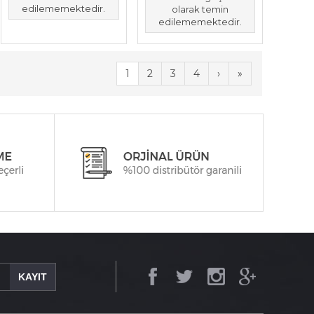
edilememektedir.
olarak temin
edilememektedir.
1
2
3
4
›
»
KAYIT