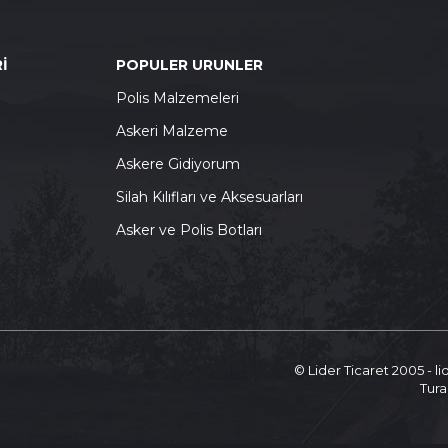
İ
POPULER URUNLER
P
olis Malzemeleri
A
skeri Malzeme
A
skere Gidiyorum
S
ilah Kılıfları ve Aksesuarları
A
sker ve Polis Botları
© Lider Ticaret 2005 - l
Tura