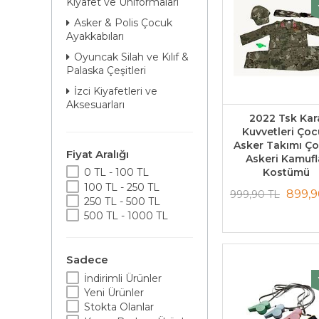
Kıyafet ve Üniformaları
Asker & Polis Çocuk
Ayakkabıları
Oyuncak Silah ve Kılıf &
Palaska Çeşitleri
İzci Kiyafetleri ve
Aksesuarları
2022 Tsk Kar
Kuvvetleri Ço
Asker Takımı Ç
Fiyat Aralığı
Askeri Kamufl
Kostümü
0 TL - 100 TL
100 TL - 250 TL
899,9
999,90 TL
250 TL - 500 TL
500 TL - 1000 TL
Sadece
İndirimli Ürünler
Yeni Ürünler
Stokta Olanlar