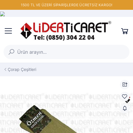
1500 TL VE ÜZERİ SİPARİŞLERDE ÜCRETSİZ KARGO!
Çorap Çeşitleri