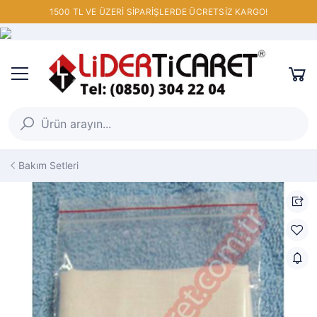
1500 TL VE ÜZERİ SİPARİŞLERDE ÜCRETSİZ KARGO!
Bakım Setleri