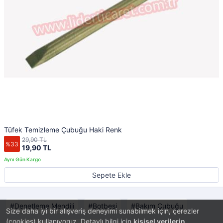
Tüfek Temizleme Çubuğu Haki Renk
29,90 TL
%33
19,90 TL
Sepete Ekle
Denetleme Mendili
Botbesi
Bakım Çubuğu
Size daha iyi bir alışveriş deneyimi sunabilmek için, çerezler
(cookies) kullanıyoruz. Detaylı bilgi için
kişisel verilerin