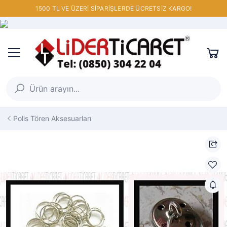
1500 TL VE ÜZERİ SİPARİŞLERDE ÜCRETSİZ KARGO!
Polis Tören Aksesuarları