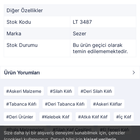
Diğer Özellikler
Stok Kodu
LT 3487
Marka
Sezer
Stok Durumu
Bu ürün geçici olarak
temin edilememektedir.
Ürün Yorumları
Askeri Malzeme
Silah Kılıfı
Deri Silah Kılıfı
Tabanca Kılıfı
Deri Tabanca Kılıfı
Askeri Kılıflar
Deri Ürünler
Kelebek Kılıf
Atkılı Kılıf Kılıf
İç Kılıf
Polis Malzemeleri
Silah Kılıf Çeşitleri
El Feneri Kılıfı
Size daha iyi bir alışveriş deneyimi sunabilmek için, çerezler
(cookies) kullanıyoruz. Detaylı bilgi için
kişisel verilerin