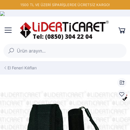
1500 TL VE ÜZERİ SİPARİŞLERDE ÜCRETSİZ KARGO!
El Feneri Kılıfları