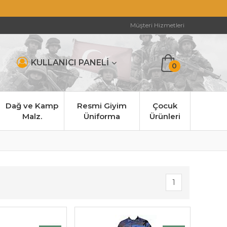
Müşteri Hizmetleri
KULLANICI PANELİ
0
Dağ ve Kamp
Resmi Giyim
Çocuk
Malz.
Üniforma
Ürünleri
1