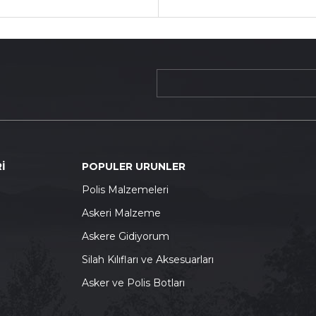
İ
POPULER URUNLER
P
olis Malzemeleri
A
skeri Malzeme
A
skere Gidiyorum
S
ilah Kılıfları ve Aksesuarları
A
sker ve Polis Botları