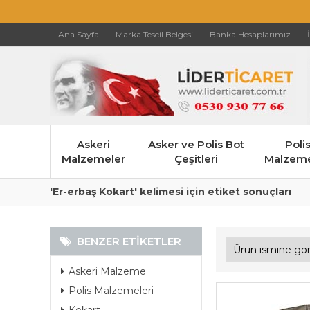
Ana Sayfa
Marka Tescil Belgesi
Banka Hesaplarımız
Askeri
Asker ve Polis Bot
Poli
Malzemeler
Çeşitleri
Malzeme
'Er-erbaş Kokart' kelimesi için etiket sonuçları
BENZER ETIKETLER
Askeri Malzeme
Polis Malzemeleri