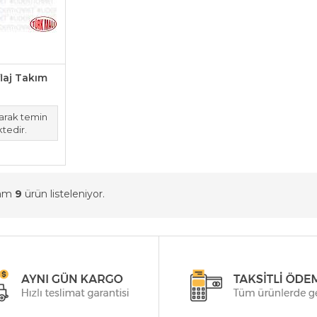
laj Takım
larak temin
tedir.
lam
9
ürün listeleniyor.