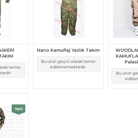
ASKERİ
Nano Kamuflaj Yazlık Takım
WOODLAN
TAKIM
KAMUFLA
Bu ürün geçici olarak temin
Palas
edilememektedir.
larak temin
tedir.
Bu ürün ge
edile