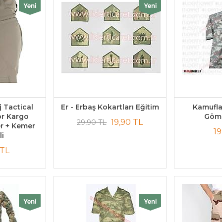
j Tactical
Er - Erbaş Kokartları Eğitim
Kamuflaj
or Kargo
Göml
19,90 TL
29,90 TL
r + Kemer
19
li
 TL