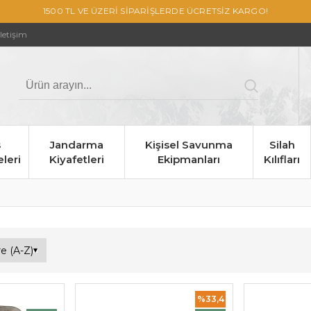
1500 TL VE ÜZERİ SİPARİŞLERDE ÜCRETSİZ KARGO!
İletişim
s
Jandarma
Kişisel Savunma
Silah
leri
Kiyafetleri
Ekipmanları
Kılıfları
%33,4