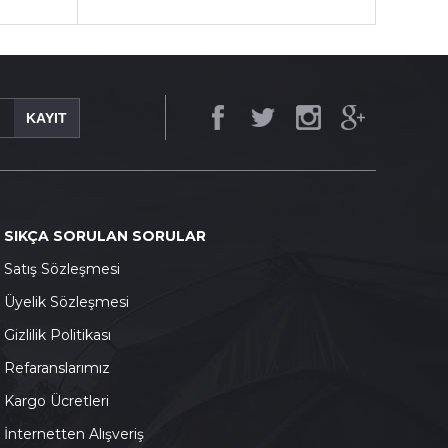
KAYIT
SIKÇA SORULAN SORULAR
S
atış Sözleşmesi
Ü
yelik Sözleşmesi
G
izlilik Politikası
Refaranslarımız
K
argo Ücretleri
İnternetten Alışveriş