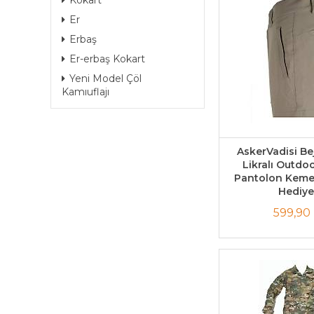
Kokart
Er
Erbaş
Er-erbaş Kokart
Yeni Model Çöl
Kamıuflajı
AskerVadisi Be
Likralı Outdo
Pantolon Keme
Hediye
599,90