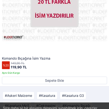
Komando Bıçağına İsim Yazma
149,90 TL
%20
119,90 TL
Sepete Ekle
Askeri Malzeme
Kasatura
Kasatura G3
Kasatura Mp5
Çekmaster
Komando Bıçağı
Size daha iyi bir alışveriş deneyimi sunabilmek için, çerezler