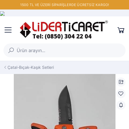
1500 TL VE ÜZERİ SİPARİŞLERDE ÜCRETSİZ KARGO!
Çatal-Bıçak-Kaşık Setleri