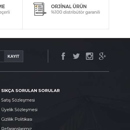
KAYIT
SIKÇA SORULAN SORULAR
S
atış Sözleşmesi
Ü
yelik Sözleşmesi
G
izlilik Politikası
Refaranslarımız