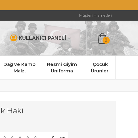
Müşteri Hizmetleri
KULLANICI PANELİ
0
Dağ ve Kamp
Resmi Giyim
Çocuk
Malz.
Üniforma
Ürünleri
ak Haki