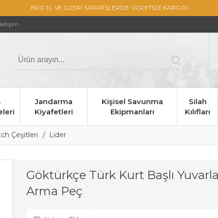
1500 TL VE ÜZERİ SİPARİŞLERDE ÜCRETSİZ KARGO!
İletişim
s
Jandarma
Kişisel Savunma
Silah
leri
Kiyafetleri
Ekipmanları
Kılıfları
h Çeşitleri
Lider
Göktürkçe Türk Kurt Başlı Yuvarl
Arma Peç