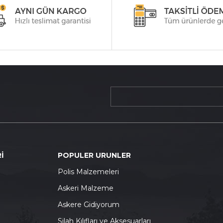
İ
POPULER URUNLER
P
olis Malzemeleri
A
skeri Malzeme
A
skere Gidiyorum
S
ilah Kılıfları ve Aksesuarları