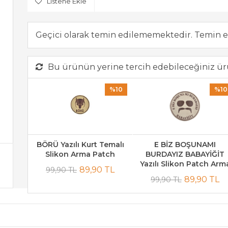
Listene Ekle
Geçici olarak temin edilememektedir. Temin e
Bu ürünün yerine tercih edebileceğiniz ür
%10
%10
BÖRÜ Yazılı Kurt Temalı
E BİZ BOŞUNAMI
Slikon Arma Patch
BURDAYIZ BABAYİĞİT
Yazılı Slikon Patch Arm
89,90 TL
99,90 TL
89,90 TL
99,90 TL