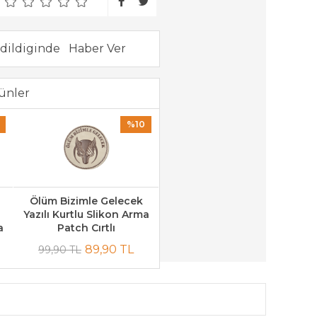
dildiginde
ünler
%10
Ölüm Bizimle Gelecek
Yazılı Kurtlu Slikon Arma
a
Patch Cırtlı
89,90 TL
99,90 TL