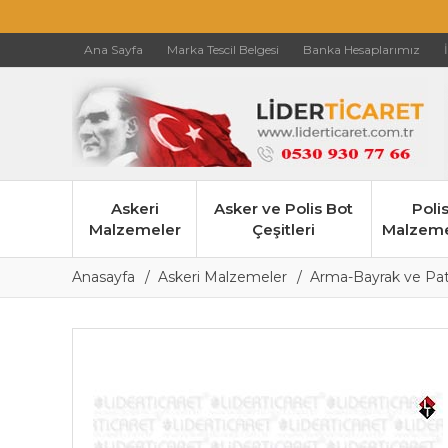
Ana Sayfa
Marka Tescil Belgesi
Banka Hesaplarımız
Askeri
Asker ve Polis Bot
Poli
Malzemeler
Çeşitleri
Malzeme
Anasayfa
Askeri Malzemeler
Arma-Bayrak ve Patc