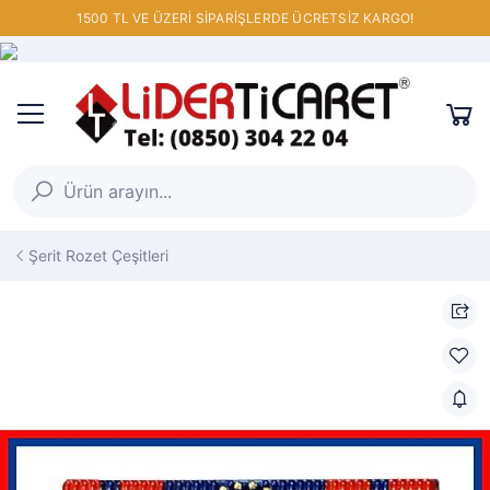
1500 TL VE ÜZERİ SİPARİŞLERDE ÜCRETSİZ KARGO!
Şerit Rozet Çeşitleri