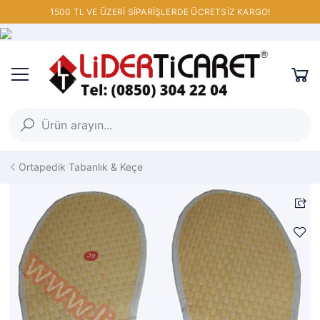
1500 TL VE ÜZERİ SİPARİŞLERDE ÜCRETSİZ KARGO!
Ortapedik Tabanlık & Keçe