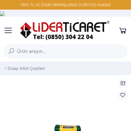
1500 TL VE ÜZERİ SİPARİŞLERDE ÜCRETSİZ KARGO!
Dolap Kilidi Çeşitleri