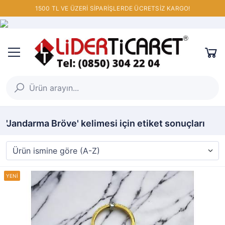
1500 TL VE ÜZERİ SİPARİŞLERDE ÜCRETSİZ KARGO!
'Jandarma Bröve' kelimesi için etiket sonuçları