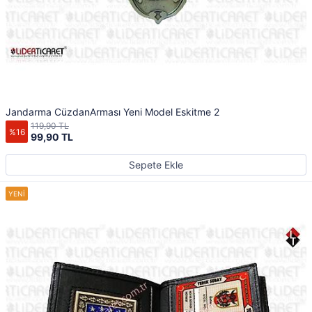
Jandarma CüzdanArması Yeni Model Eskitme 2
119,90 TL
%16
99,90 TL
Sepete Ekle