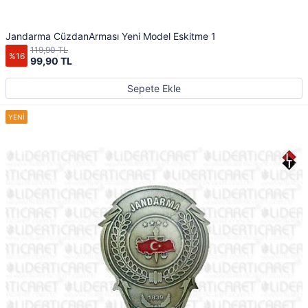
Jandarma CüzdanArması Yeni Model Eskitme 1
119,90 TL
%16
99,90 TL
Sepete Ekle