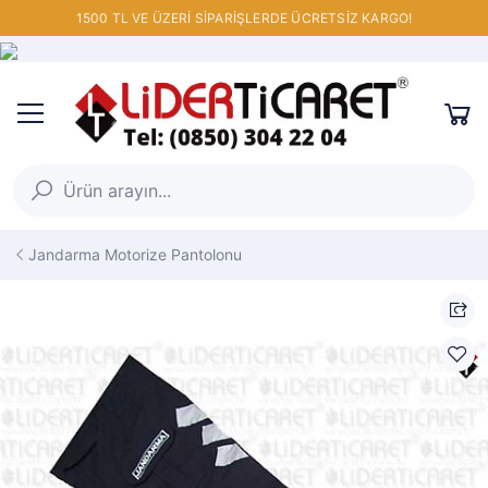
1500 TL VE ÜZERİ SİPARİŞLERDE ÜCRETSİZ KARGO!
Jandarma Motorize Pantolonu