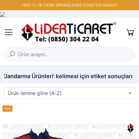
1500 TL VE ÜZERİ SİPARİŞLERDE ÜCRETSİZ KARGO!
'Jandarma Ürünleri' kelimesi için etiket sonuçları