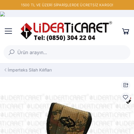
1500 TL VE ÜZERİ SİPARİŞLERDE ÜCRETSİZ KARGO!
İmperteks Silah Kılıfları