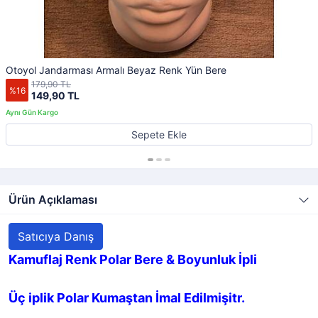
Otoyol Jandarması Armalı Beyaz Renk Yün Bere
179,90 TL
%16
149,90 TL
Sepete Ekle
Ürün Açıklaması
Satıcıya Danış
Kamuflaj Renk Polar Bere & Boyunluk İpli
Üç iplik Polar Kumaştan İmal Edilmişitr.