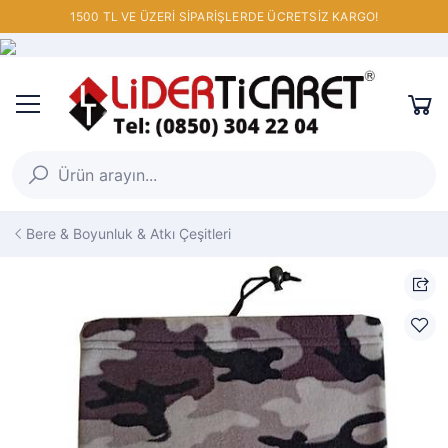
1500 TL VE ÜZERİ SİPARİŞLERDE ÜCRETSİZ KARGO!
Bere & Boyunluk & Atkı Çeşitleri