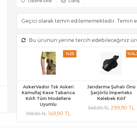
Listene Ekle
Danış
Geçici olarak temin edilememektedir. Temin e
Bu ürünün yerine tercih edebileceğiniz ür
%25
%14,
AskerVadisi Tsk Askeri
Jandarma Şuhalı Önü
Kamuflaj Kase Tabanca
Şarjörlü İmperteks
Kılıfı Tüm Modellere
Kelebek Kılıf
Uyumlu
299,90 TL
349,90 TL
149,90 TL
199,90 TL