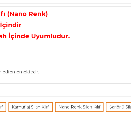
ıfı (Nano Renk)
İçindir
lah İçinde Uyumludur.
in edilememektedir.
ıf
Kamuflaj Silah Kılıfi
Nano Renk Silah Kılıf
Şarjörlü Sila