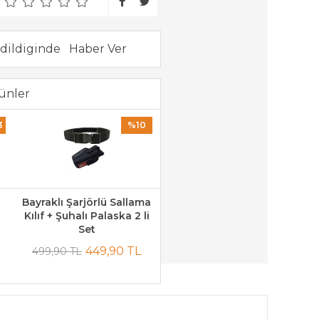
dildiginde
ünler
3
%10
Bayraklı Şarjörlü Sallama
Kılıf + Şuhalı Palaska 2 li
Set
449,90 TL
499,90 TL