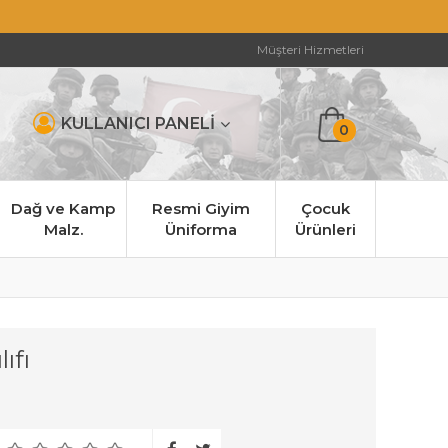
Müşteri Hizmetleri
KULLANICI PANELİ
0
Dağ ve Kamp
Resmi Giyim
Çocuk
Malz.
Üniforma
Ürünleri
ıfı