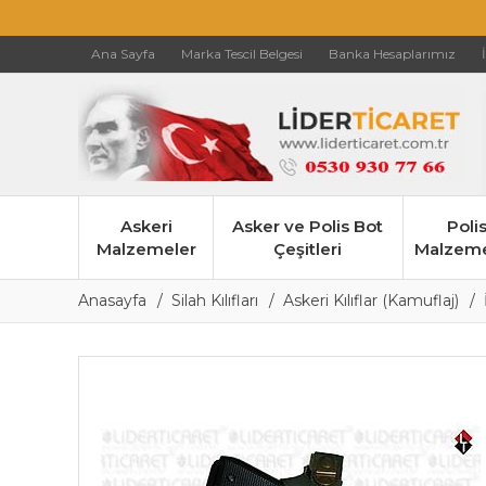
Ana Sayfa
Marka Tescil Belgesi
Banka Hesaplarımız
Askeri
Asker ve Polis Bot
Poli
Malzemeler
Çeşitleri
Malzeme
Anasayfa
Silah Kılıfları
Askeri Kılıflar (Kamuflaj)