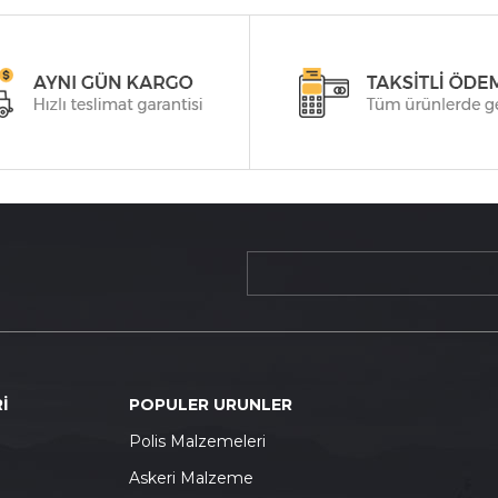
İ
POPULER URUNLER
P
olis Malzemeleri
A
skeri Malzeme