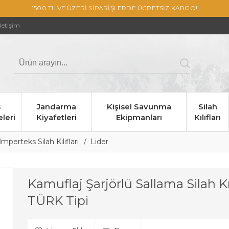
1500 TL VE ÜZERİ SİPARİŞLERDE ÜCRETSİZ KARGO!
İletişim
s
Jandarma
Kişisel Savunma
Silah
leri
Kiyafetleri
Ekipmanları
Kılıfları
İmperteks Silah Kılıfları
Lider
Kamuflaj Şarjörlü Sallama Silah Kıl
TÜRK Tipi