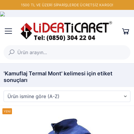
1500 TL VE ÜZERİ SİPARİŞLERDE ÜCRETSİZ KARGO!
'Kamuflaj Termal Mont' kelimesi için etiket
sonuçları