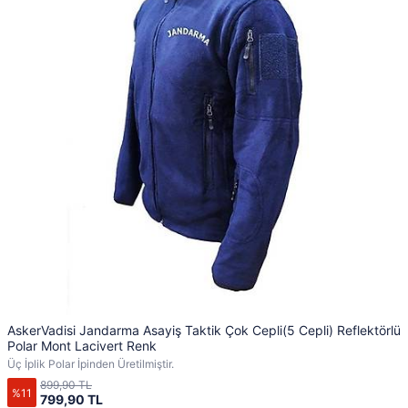
AskerVadisi Jandarma Asayiş Taktik Çok Cepli(5 Cepli) Reflektörlü
Polar Mont Lacivert Renk
Üç İplik Polar İpinden Üretilmiştir.
899,90 TL
%11
799,90 TL