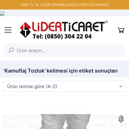
1500 TL VE ÜZERİ SİPARİŞLERDE ÜCRETSİZ KARGO!
'Kamuflaj Tozluk' kelimesi için etiket sonuçları