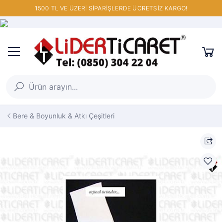
1500 TL VE ÜZERİ SİPARİŞLERDE ÜCRETSİZ KARGO!
Bere & Boyunluk & Atkı Çeşitleri