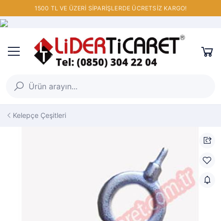
1500 TL VE ÜZERİ SİPARİŞLERDE ÜCRETSİZ KARGO!
Kelepçe Çeşitleri