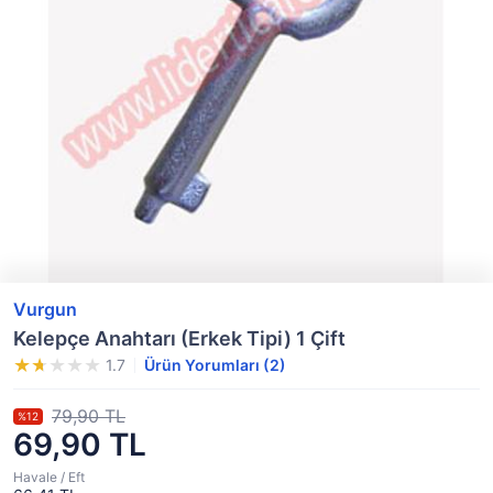
Vurgun
Kelepçe Anahtarı (Erkek Tipi) 1 Çift
1.7
Ürün Yorumları (2)
79,90 TL
%12
69,90 TL
Havale / Eft