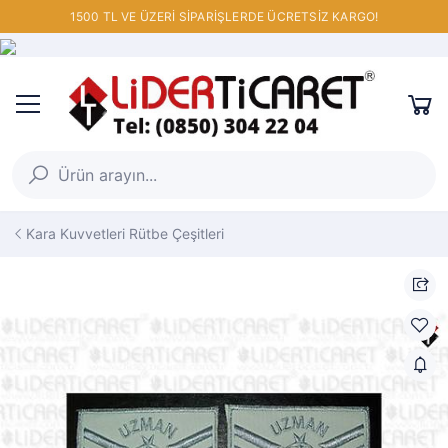
1500 TL VE ÜZERİ SİPARİŞLERDE ÜCRETSİZ KARGO!
Kara Kuvvetleri Rütbe Çeşitleri