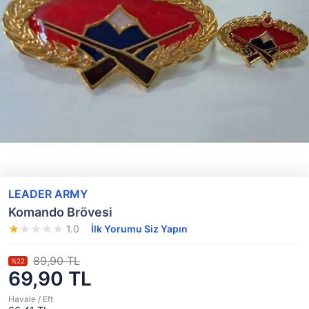
LEADER ARMY
Komando Brövesi
1.0
İlk Yorumu Siz Yapın
89,90 TL
%22
69,90 TL
Havale / Eft