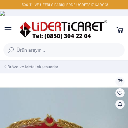
1500 TL VE ÜZERİ SİPARİŞLERDE ÜCRETSİZ KARGO!
Bröve ve Metal Aksesuarlar