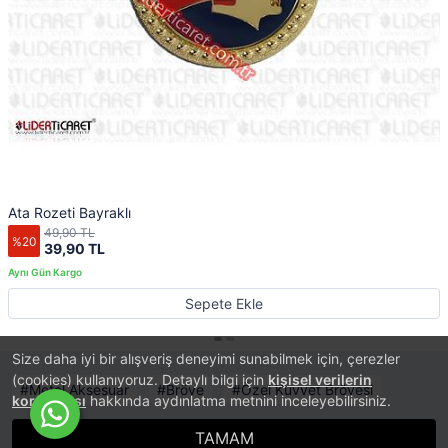
Ata Rozeti Bayraklı
49,90 TL
%20
39,90 TL
Sepete Ekle
Size daha iyi bir alışveriş deneyimi sunabilmek için, çerezler
(cookies) kullanıyoruz. Detaylı bilgi için
kişisel verilerin
Metal Aksesuar
Bröve
Özel Kuvvet Brövesi
korunması
hakkında aydınlatma metnini inceleyebilirsiniz.
TAMAM
®
PlatinMarket
E-Ticaret Sistemi
İle Hazırlanmıştır.