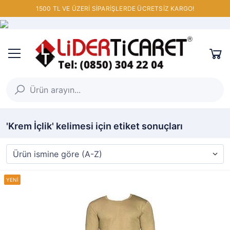
1500 TL VE ÜZERİ SİPARİŞLERDE ÜCRETSİZ KARGO!
'Krem İçlik' kelimesi için etiket sonuçları