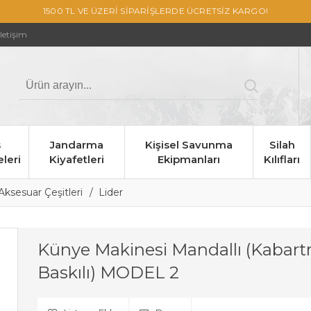
1500 TL VE ÜZERİ SİPARİŞLERDE ÜCRETSİZ KARGO!
İletişim
s
Jandarma
Kişisel Savunma
Silah
leri
Kiyafetleri
Ekipmanları
Kılıfları
ksesuar Çeşitleri
Lider
Künye Makinesi Mandallı (Kabar
Baskılı) MODEL 2