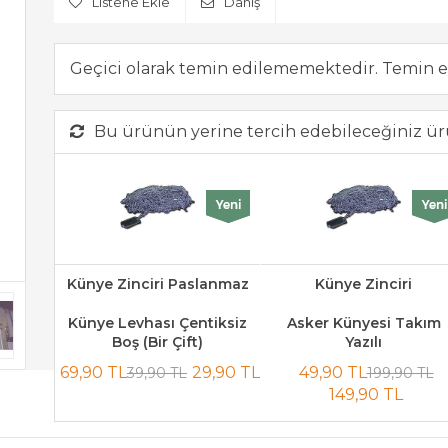
Listene Ekle
Danış
Geçici olarak temin edilememektedir. Temin e
Bu ürünün yerine tercih edebileceğiniz ür
Künye Zinciri Paslanmaz
Künye Zinciri
Künye Levhası Çentiksiz
Asker Künyesi Takım
Boş (Bir Çift)
Yazılı
69,90 TL
29,90 TL
49,90 TL
39,90 TL
199,90 TL
149,90 TL