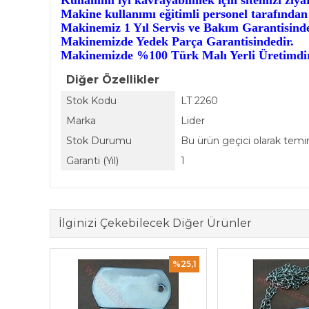
Kullanımı iyi kavrayabilmek için sitemizi ziya
Makine kullanımı eğitimli personel tarafından k
Makinemiz 1 Yıl Servis ve Bakım Garantisinde
Makinemizde Yedek Parça Garantisindedir.
Makinemizde %100 Türk Malı Yerli Üretimdir
Diğer Özellikler
Stok Kodu
LT 2260
Marka
Lider
Stok Durumu
Bu ürün geçici olarak tem
Garanti (Yıl)
1
İlginizi Çekebilecek Diğer Ürünler
%25,1