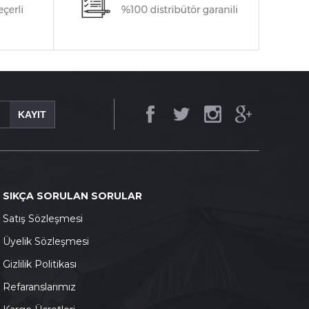
KAYIT
SIKÇA SORULAN SORULAR
S
atış Sözleşmesi
Ü
yelik Sözleşmesi
G
izlilik Politikası
Refaranslarımız