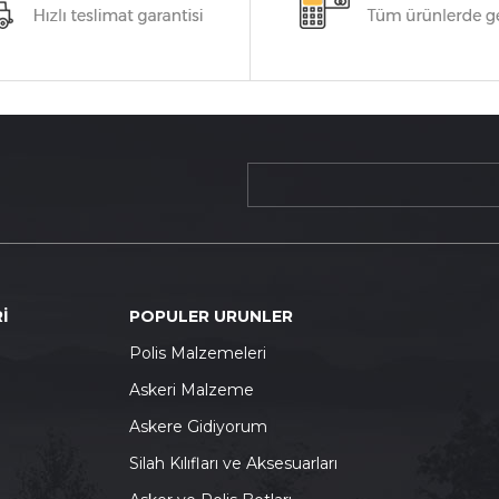
İ
POPULER URUNLER
P
olis Malzemeleri
A
skeri Malzeme
A
skere Gidiyorum
S
ilah Kılıfları ve Aksesuarları