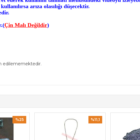
ret ederek kullanım talimatı menüsündeki videoyu izleyebil
ullanılırsa arıza olasılığı düşecektir.
dir.
.
(
Çin Malı Değildir
)
in edilememektedir.
%25
%11,1