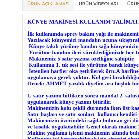
ÜRÜN AÇIKLAMASI
ÜRÜN VIDEOLARI
ÜRÜ
KÜNYE MAKİNESİ KULLANIM TALİMAT
İlk kullanımda sprey bakım yağı ile makinemizi
Yazılacak künyemizi mandalın ucuna sıkıştıral
Künye takılı yürüme bandın sağa künyemizin s
Yürütme bandını ileri sürüklediğimizde her tık s
Makinemiz 5 satır yazma özelliğine sahiptir.
Kullanıma 1. tık sesi ile yürütme bandı künye 
İstenilen harfler oka getirilerek örn:A harfine
uygulamaya gerek yoktur. Kol geri bırakıldığı
Örnek: AHMET yazdık diyelim ara boşluk bıra
1. satır yazımı bittikten sonra mandal 2. satıra
uygulanarak künye yazımı bitirilir.
Makinemizin kolu çekili durumda iken üst kas
Satır başları ve satır sonları kullanıcı kendisi 
Makinemizin üzerindeki sağda bulunan gri düğ
ve kısalık uygulanabilir. Genel olarak makine 
Makine yağlama işlemi makinenin altında bulun