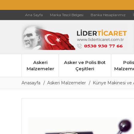
Ana Sayfa
Marka Tescil Belgesi
Banka Hesaplarımız
Askeri
Asker ve Polis Bot
Poli
Malzemeler
Çeşitleri
Malzeme
Anasayfa
Askeri Malzemeler
Künye Makinesi ve A