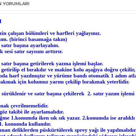
N YORUMLARI
I
n çalışan bölümleri ve harfleri yağlayınız.
ım. (birinci basamağa takın)
atır başına ayarlayalım.
esi satır sayısını arttırır.
satır başına getirilerek yazma işlemi başlar.
 getirilip el bırakılır ve makine kolu aşağıya doğru çekilir
nda harf yazılmıştır ve yürüme bandı otomatik 1 adım atla
kmak için kolumuz yarım çekilip bırakmak yeterlidir.
 sürüklenir ve satır başına çekilerek 2. satır yazım işlemi 
nak çevrilmemelidir.
göz takibi ile ayarlamalıdır.
me 1.konumda iken sık sık yazar. 2.konumda ise aralıklı 
1. konumda kullanılır.
an deliklerden püskürtülerek sprey yağı ile yapılmalıdır